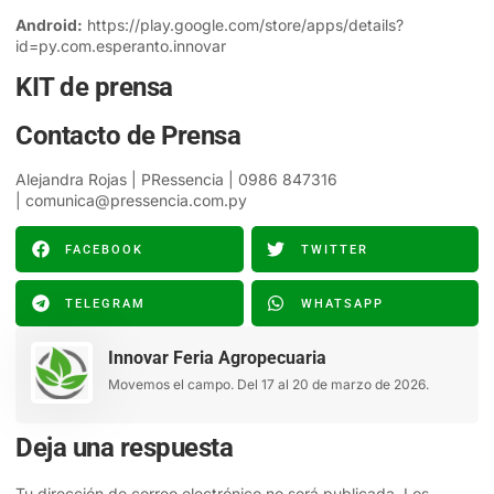
Android:
https://play.google.com/store/apps/details?
id=py.com.esperanto.innovar
KIT de prensa
Contacto de Prensa
Alejandra Rojas | PRessencia | 0986 847316
|
comunica@pressencia.com.py
FACEBOOK
TWITTER
TELEGRAM
WHATSAPP
Innovar Feria Agropecuaria
Movemos el campo. Del 17 al 20 de marzo de 2026.
Deja una respuesta
Tu dirección de correo electrónico no será publicada.
Los