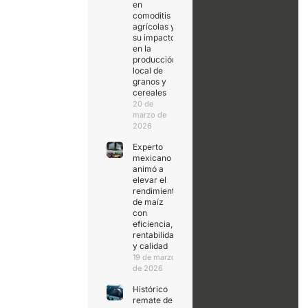
en
comoditis
agrícolas y
su impacto
en la
producción
local de
granos y
cereales
20 de
marzo de
2026
Experto
mexicano
animó a
elevar el
rendimiento
de maíz
con
eficiencia,
rentabilidad
y calidad
19 de marzo
de 2026
Histórico
remate de