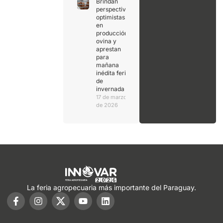
Brindan
perspectivas
optimistas
en
producción
ovina y
aprestan
para
mañana
inédita feria
de
invernada
17 de marzo
de 2026
La feria agropecuaria más importante del Paraguay.