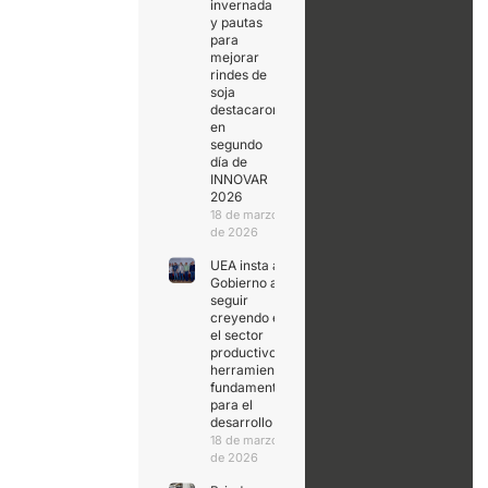
invernada
y pautas
para
mejorar
rindes de
soja
destacaron
en
segundo
día de
INNOVAR
2026
18 de marzo
de 2026
UEA insta al
Gobierno a
seguir
creyendo en
el sector
productivo,
herramienta
fundamental
para el
desarrollo
18 de marzo
de 2026