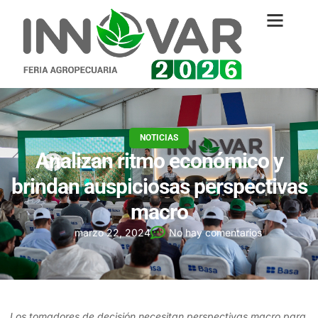
NOTICIAS
Analizan ritmo económico y
brindan auspiciosas perspectivas
macro
marzo 22, 2024
No hay comentarios
Los tomadores de decisión necesitan perspectivas macro para