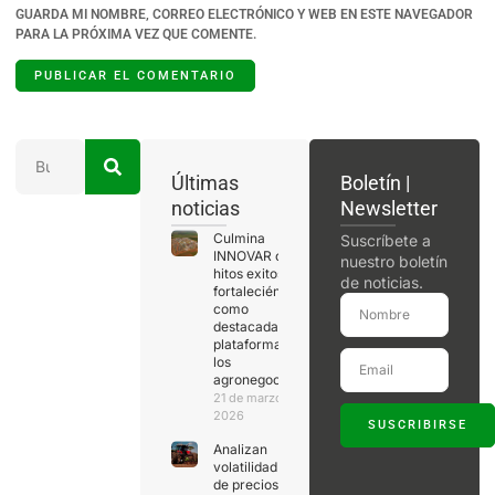
GUARDA MI NOMBRE, CORREO ELECTRÓNICO Y WEB EN ESTE NAVEGADOR
PARA LA PRÓXIMA VEZ QUE COMENTE.
Últimas
Boletín |
noticias
Newsletter
Culmina
Suscríbete a
INNOVAR con
nuestro boletín
hitos exitosos,
de noticias.
fortaleciéndose
como
destacada
plataforma de
los
agronegocios
21 de marzo de
2026
SUSCRIBIRSE
Analizan
volatilidad
de precios