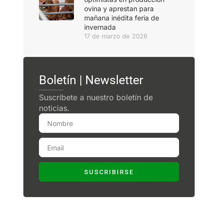
ovina y aprestan para
mañana inédita feria de
invernada
17 de marzo de 2026
Boletín | Newsletter
Suscríbete a nuestro boletín de
noticias.
SUSCRIBIRSE