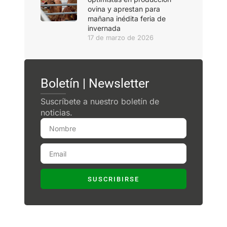
ovina y aprestan para
mañana inédita feria de
invernada
17 de marzo de 2026
Boletín | Newsletter
Suscríbete a nuestro boletín de
noticias.
SUSCRIBIRSE