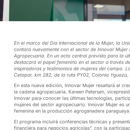
En el marco del Día Internacional de la Mujer, la 
contará nuevamente con el sector de Innovar Mujer 
Agropecuaria. En un acto central previsto para la úl
destacará el papel femenino en el sector a través d
inspiradoras y testimonios de mujeres del campo. La
Cetapar, km 282, de la ruta PY02, Colonia Yguazú, 
En esta nueva edición, Innovar Mujer resaltará el cr
la cadena agropecuaria. Kareen Petersen, vicepreside
Innovar para conocer las últimas tecnologías, partic
mujeres del sector agropecuario. Innovar Mujer es u
femenina en la producción agroganadera paraguaya y
El programa incluirá conferencias técnicas y presen
financiera para negocios agrícolas”, con la particip