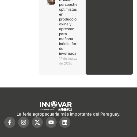
perspectivas
optimistas
en
producción
ovina y
aprestan
para
mañana
inédita feria
de
invernada
17 de marzo
de 2026
La feria agropecuaria más importante del Paraguay.