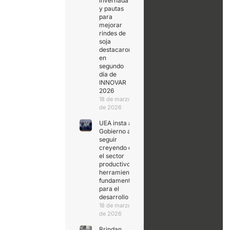
invernada
y pautas
para
mejorar
rindes de
soja
destacaron
en
segundo
día de
INNOVAR
2026
18 de marzo
de 2026
UEA insta al
Gobierno a
seguir
creyendo en
el sector
productivo,
herramienta
fundamental
para el
desarrollo
18 de marzo
de 2026
Brindan