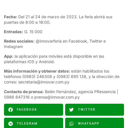
Fecha:
Del 21 al 24 de marzo de 2023. La feria abrirá sus
puertas de 8:00 a 18:00.
Entradas:
G. 15 000
Redes sociales:
@innovarferia en
Facebook
, Twitter e
Instagram
App:
la aplicación para móviles está disponible en las
plataformas IOS y Android.
Más información y obtener datos:
están habilitados los
teléfonos (0983) 246308 y (0983) 695 138, y la dirección de
correo:
secretaria@innovar.com.py
Contacto de prensa:
Belén Fernández, agencia PRessencia |
0986 847316 o
prensa@innovar.com.py
FACEBOOK
TWITTER
TELEGRAM
WHATSAPP