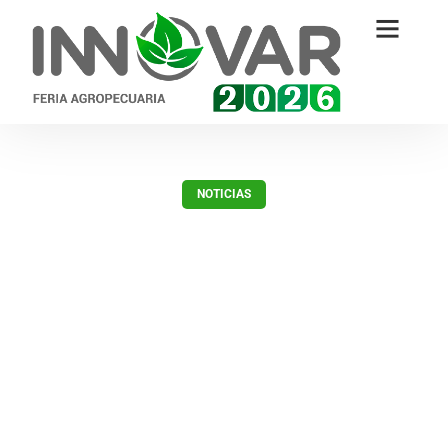
NOTICIAS
Mercado de granos,
transformación digital y buenas
prácticas ganaderas
sobresalieron en primera jornada
marzo 21, 2023