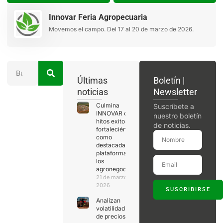
Innovar Feria Agropecuaria
Movemos el campo. Del 17 al 20 de marzo de 2026.
Últimas
Boletín |
noticias
Newsletter
Culmina
Suscríbete a
INNOVAR con
nuestro boletín
hitos exitosos,
de noticias.
fortaleciéndose
como
destacada
plataforma de
los
agronegocios
21 de marzo de
2026
SUSCRIBIRSE
Analizan
volatilidad
de precios