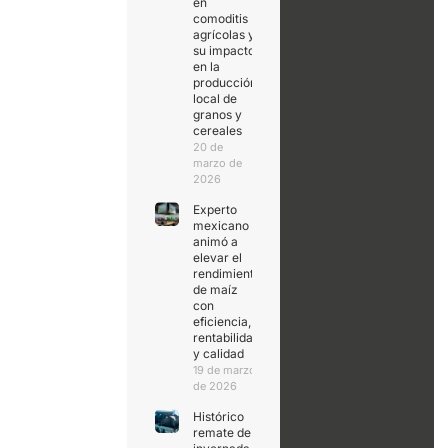
en
comoditis
agrícolas y
su impacto
en la
producción
local de
granos y
cereales
20 de
marzo de
2026
Experto
mexicano
animó a
elevar el
rendimiento
de maíz
con
eficiencia,
rentabilidad
y calidad
19 de marzo
de 2026
Histórico
remate de