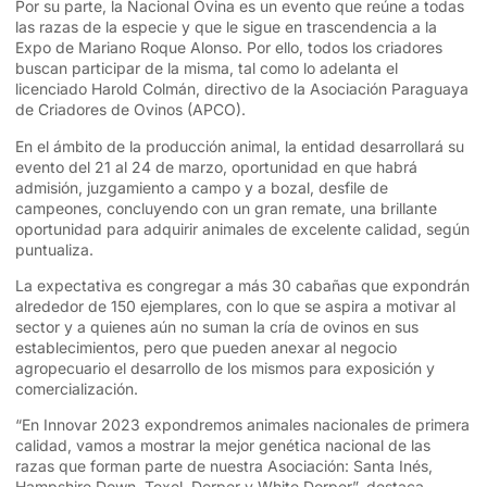
Por su parte, la Nacional Ovina es un evento que reúne a todas
las razas de la especie y que le sigue en trascendencia a la
Expo de Mariano Roque Alonso. Por ello, todos los criadores
buscan participar de la misma, tal como lo adelanta el
licenciado Harold Colmán, directivo de la Asociación Paraguaya
de Criadores de Ovinos (APCO).
En el ámbito de la producción animal, la entidad desarrollará su
evento del 21 al 24 de marzo, oportunidad en que habrá
admisión, juzgamiento a campo y a bozal, desfile de
campeones, concluyendo con un gran remate, una brillante
oportunidad para adquirir animales de excelente calidad, según
puntualiza.
La expectativa es congregar a más 30 cabañas que expondrán
alrededor de 150 ejemplares, con lo que se aspira a motivar al
sector y a quienes aún no suman la cría de ovinos en sus
establecimientos, pero que pueden anexar al negocio
agropecuario el desarrollo de los mismos para exposición y
comercialización.
“En Innovar 2023 expondremos animales nacionales de primera
calidad, vamos a mostrar la mejor genética nacional de las
razas que forman parte de nuestra Asociación: Santa Inés,
Hampshire Down, Texel, Dorper y White Dorper”, destaca.