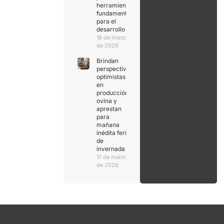
herramienta
fundamental
para el
desarrollo
18 de marzo
de 2026
Brindan
perspectivas
optimistas
en
producción
ovina y
aprestan
para
mañana
inédita feria
de
invernada
17 de marzo
de 2026