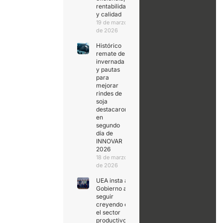
rentabilidad
y calidad
19 de marzo
de 2026
Histórico
remate de
invernada
y pautas
para
mejorar
rindes de
soja
destacaron
en
segundo
día de
INNOVAR
2026
18 de marzo
de 2026
UEA insta al
Gobierno a
seguir
creyendo en
el sector
productivo,