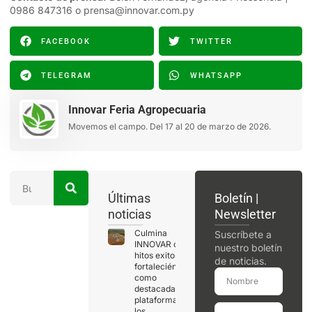
0986 847316 o
prensa@innovar.com.py
FACEBOOK
TWITTER
TELEGRAM
WHATSAPP
Innovar Feria Agropecuaria
Movemos el campo. Del 17 al 20 de marzo de 2026.
Últimas
Boletín |
noticias
Newsletter
Culmina
Suscríbete a
INNOVAR con
nuestro boletín
hitos exitosos,
de noticias.
fortaleciéndose
como
destacada
plataforma de
los