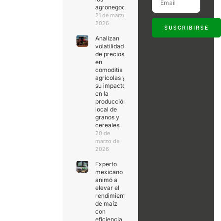
agronegocios
21 de marzo de
2026
SUSCRIBIRSE
Analizan
volatilidad
de precios
en
comoditis
agrícolas y
su impacto
en la
producción
local de
granos y
cereales
20 de
marzo de
2026
Experto
mexicano
animó a
elevar el
rendimiento
de maíz
con
eficiencia,