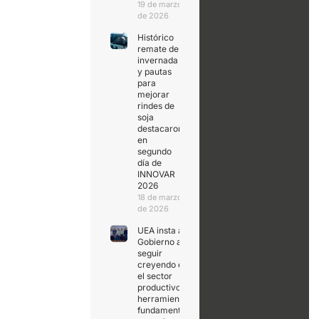
19 de marzo
de 2026
Histórico
remate de
invernada
y pautas
para
mejorar
rindes de
soja
destacaron
en
segundo
día de
INNOVAR
2026
18 de marzo
de 2026
UEA insta al
Gobierno a
seguir
creyendo en
el sector
productivo,
herramienta
fundamental