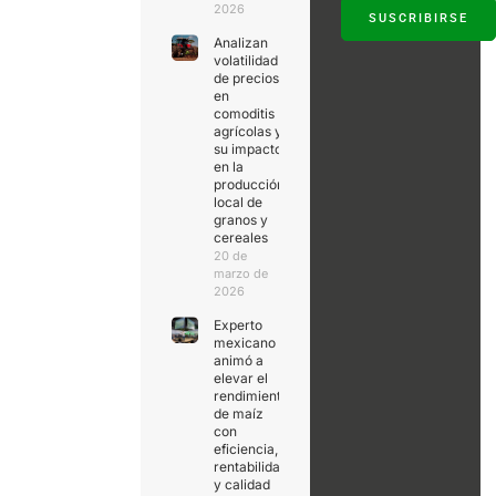
2026
SUSCRIBIRSE
Analizan
volatilidad
de precios
en
comoditis
agrícolas y
su impacto
en la
producción
local de
granos y
cereales
20 de
marzo de
2026
Experto
mexicano
animó a
elevar el
rendimiento
de maíz
con
eficiencia,
rentabilidad
y calidad