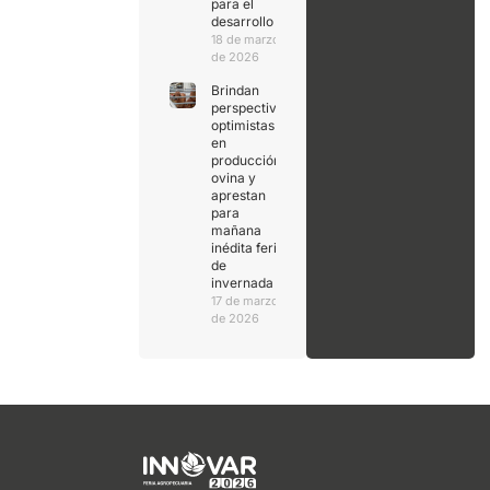
para el
desarrollo
18 de marzo
de 2026
Brindan
perspectivas
optimistas
en
producción
ovina y
aprestan
para
mañana
inédita feria
de
invernada
17 de marzo
de 2026