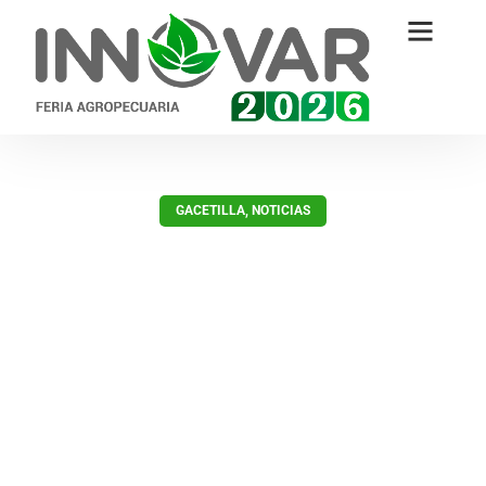
GACETILLA
,
NOTICIAS
Unión de Empresas
Agropecuarias inaugura sala de
procedimientos menores en
Hernandarias
diciembre 5, 2022