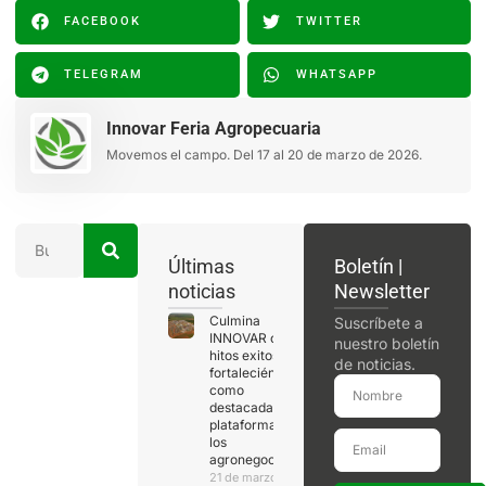
FACEBOOK
TWITTER
TELEGRAM
WHATSAPP
Innovar Feria Agropecuaria
Movemos el campo. Del 17 al 20 de marzo de 2026.
Últimas
Boletín |
noticias
Newsletter
Culmina
Suscríbete a
INNOVAR con
nuestro boletín
hitos exitosos,
de noticias.
fortaleciéndose
como
destacada
plataforma de
los
agronegocios
21 de marzo de