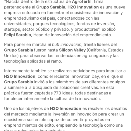
“Nacida dentro de la estructura de
Agrofértil
, firma
perteneciente al
Grupo Sarabia
,
H2O Innovation
es una nueva
empresa enfocada en fomentar el ecosistema de innovación y
emprendedurismo del país, conectándose con las
universidades, parques tecnológicos, fondos de inversión,
startups, sector público y privado, y productores”, explicó
Felipi Sarabia
, Head de Innovación del emprendimiento.
Para poner en marcha
el hub innovación
, treinta líderes del
Grupo Sarabia
fueron hasta
Silicon Valley
(California, Estados
Unidos) para observar las tendencias en agronegocios y las
tecnologías aplicadas al ramo.
Internamente también se realizaron actividades para impulsar a
H2O Innovation
, como el reciente Innovation Day, en el que el
Grupo Sarabia
invitó a los miembros de sus diferentes equipos
a sumarse a la búsqueda de soluciones creativas. En esta
práctica fueron captadas 773 ideas, todas destinadas a
fortalecer internamente la cultura de la innovación.
Uno de los objetivos de
H2O Innovation
es resolver los desafíos
del mercado mediante la inversión en innovación para crear un
ecosistema sostenible capaz de convertir proyectos en
emprendimientos de éxito, empleando la tecnología como una
de sus principales herramientas.