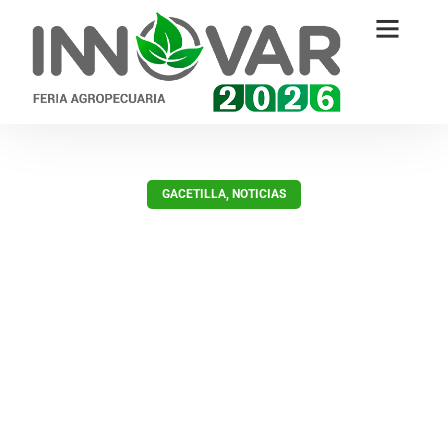
GACETILLA
,
NOTICIAS
Innovar 2022 dará a conocer el
primer hub de innovación en
agronegocios
marzo 4, 2022