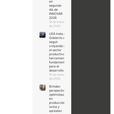
en
segundo
día de
INNOVAR
2026
18 de marzo
de 2026
UEA insta al
Gobierno a
seguir
creyendo en
el sector
productivo,
herramienta
fundamental
para el
desarrollo
18 de marzo
de 2026
Brindan
perspectivas
optimistas
en
producción
ovina y
aprestan