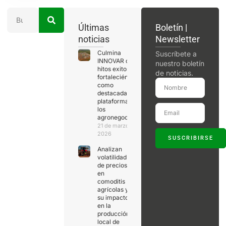
Últimas
Boletín |
noticias
Newsletter
Culmina
Suscríbete a
INNOVAR con
nuestro boletín
hitos exitosos,
de noticias.
fortaleciéndose
como
destacada
plataforma de
los
agronegocios
21 de marzo de
2026
SUSCRIBIRSE
Analizan
volatilidad
de precios
en
comoditis
agrícolas y
su impacto
en la
producción
local de