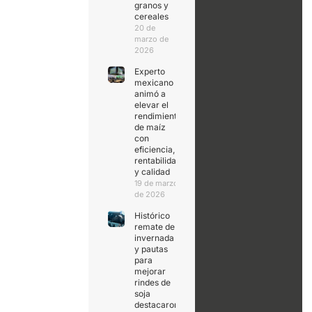
granos y
cereales
20 de
marzo de
2026
Experto
mexicano
animó a
elevar el
rendimiento
de maíz
con
eficiencia,
rentabilidad
y calidad
19 de marzo
de 2026
Histórico
remate de
invernada
y pautas
para
mejorar
rindes de
soja
destacaron