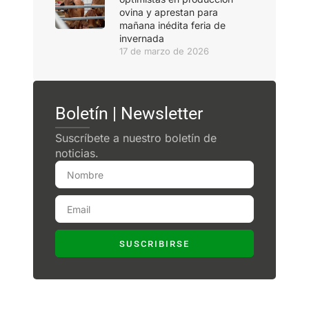
ovina y aprestan para
mañana inédita feria de
invernada
17 de marzo de 2026
Boletín | Newsletter
Suscríbete a nuestro boletín de
noticias.
SUSCRIBIRSE