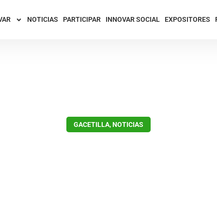
VAR
NOTICIAS
PARTICIPAR
INNOVAR SOCIAL
EXPOSITORES
GACETILLA
,
NOTICIAS
 para, la feria Innov
detenerse»
enero 21, 2022