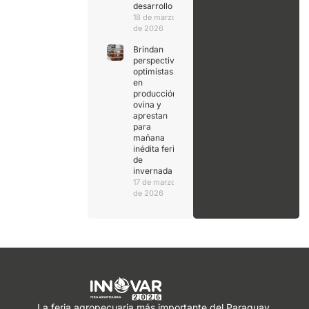
desarrollo
18 de marzo
de 2026
Brindan
perspectivas
optimistas
en
producción
ovina y
aprestan
para
mañana
inédita feria
de
invernada
17 de marzo
de 2026
La feria agropecuaria más importante del Paraguay.