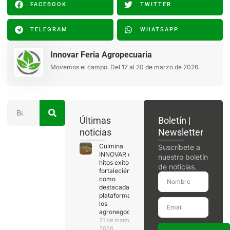
FACEBOOK
TWITTER
TELEGRAM
WHATSAPP
Innovar Feria Agropecuaria
Movemos el campo. Del 17 al 20 de marzo de 2026.
Últimas
Boletín |
noticias
Newsletter
Culmina
Suscríbete a
INNOVAR con
nuestro boletín
hitos exitosos,
de noticias.
fortaleciéndose
como
destacada
plataforma de
los
agronegocios
21 de marzo de
2026