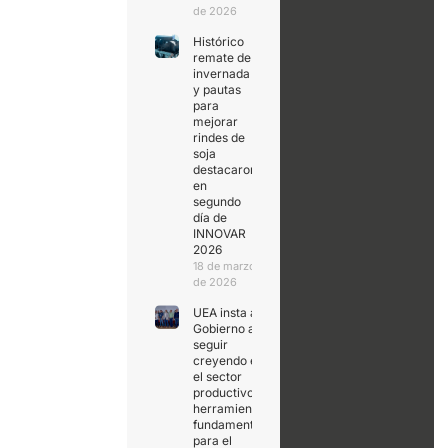
de 2026
Histórico
remate de
invernada
y pautas
para
mejorar
rindes de
soja
destacaron
en
segundo
día de
INNOVAR
2026
18 de marzo
de 2026
UEA insta al
Gobierno a
seguir
creyendo en
el sector
productivo,
herramienta
fundamental
para el