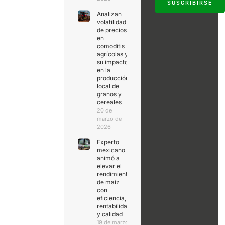
SUSCRIBIRSE
Analizan
volatilidad
de precios
en
comoditis
agrícolas y
su impacto
en la
producción
local de
granos y
cereales
20 de
marzo de
2026
Experto
mexicano
animó a
elevar el
rendimiento
de maíz
con
eficiencia,
rentabilidad
y calidad
19 de marzo