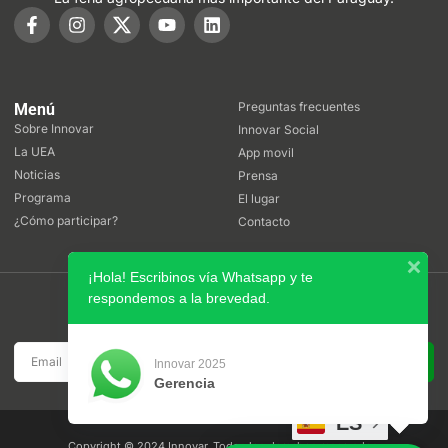
Preguntas frecuentes
Menú
Sobre Innovar
Innovar Social
La UEA
App movil
Noticias
Prensa
Programa
El lugar
¿Cómo participar?
Contacto
¡Hola! Escribinos vía Whatsapp y te
respondemos a la brevedad.
Boletín
Suscribite a nuestro boletín de noticias
SUSCRIBIRSE
Innovar 2025
Gerencia
ES
Copyright © 2024 Innovar. Todos los derechos reservados.