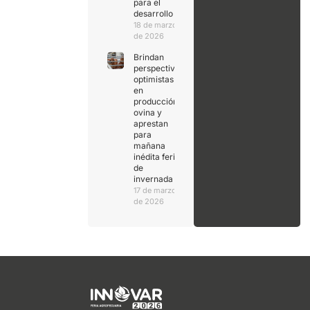
para el
desarrollo
18 de marzo
de 2026
Brindan
perspectivas
optimistas
en
producción
ovina y
aprestan
para
mañana
inédita feria
de
invernada
17 de marzo
de 2026