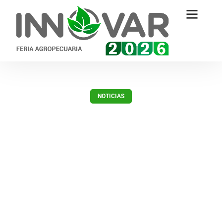
NOTICIAS
Innovar 2020: Riego por pivote
demostrativo de alto
rendimiento.
febrero 6, 2020