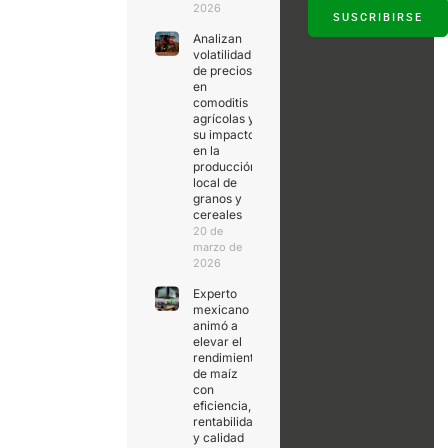
2026
SUSCRIBIRSE
Analizan
volatilidad
de precios
en
comoditis
agrícolas y
su impacto
en la
producción
local de
granos y
cereales
20 de
marzo de
2026
Experto
mexicano
animó a
elevar el
rendimiento
de maíz
con
eficiencia,
rentabilidad
y calidad