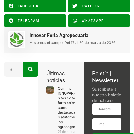
FACEBOOK
TWITTER
TELEGRAM
WHATSAPP
Innovar Feria Agropecuaria
Movemos el campo. Del 17 al 20 de marzo de 2026.
Últimas
Boletín |
noticias
Newsletter
Culmina
Suscríbete a
INNOVAR con
nuestro boletín
hitos exitosos,
de noticias.
fortaleciéndose
como
destacada
plataforma de
los
agronegocios
21 de marzo de