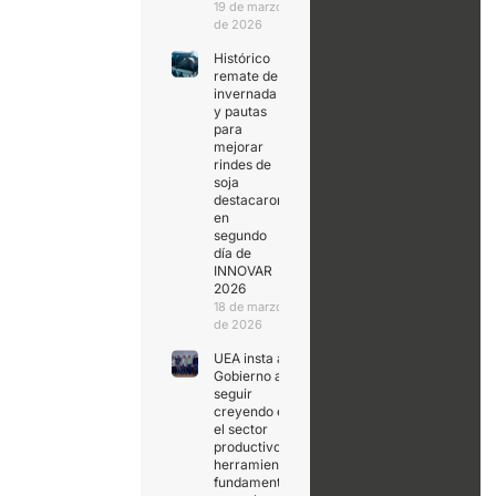
19 de marzo
de 2026
Histórico
remate de
invernada
y pautas
para
mejorar
rindes de
soja
destacaron
en
segundo
día de
INNOVAR
2026
18 de marzo
de 2026
UEA insta al
Gobierno a
seguir
creyendo en
el sector
productivo,
herramienta
fundamental