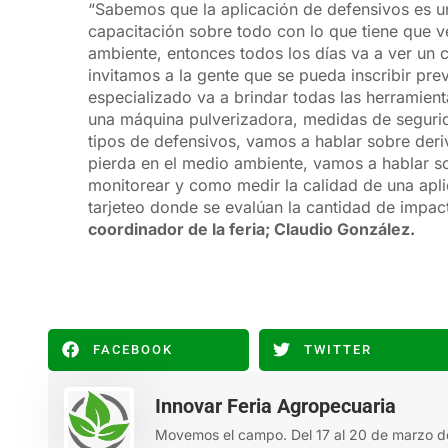
“Sabemos que la aplicación de defensivos es 
capacitación sobre todo con lo que tiene que ve
ambiente, entonces todos los días va a ver un c
invitamos a la gente que se pueda inscribir pre
especializado va a brindar todas las herramient
una máquina pulverizadora, medidas de segurida
tipos de defensivos, vamos a hablar sobre deriv
pierda en el medio ambiente, vamos a hablar sob
monitorear y como medir la calidad de una apli
tarjeteo donde se evalúan la cantidad de impa
coordinador de la feria; Claudio González.
FACEBOOK
TWITTER
Innovar Feria Agropecuaria
Movemos el campo. Del 17 al 20 de marzo d