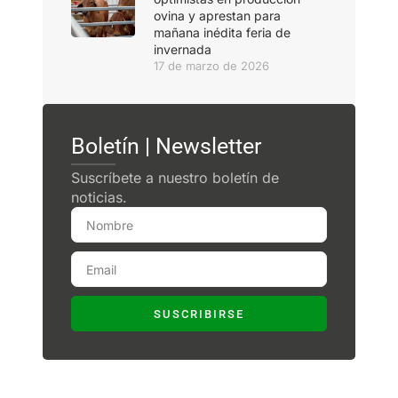
ovina y aprestan para
mañana inédita feria de
invernada
17 de marzo de 2026
Boletín | Newsletter
Suscríbete a nuestro boletín de
noticias.
SUSCRIBIRSE