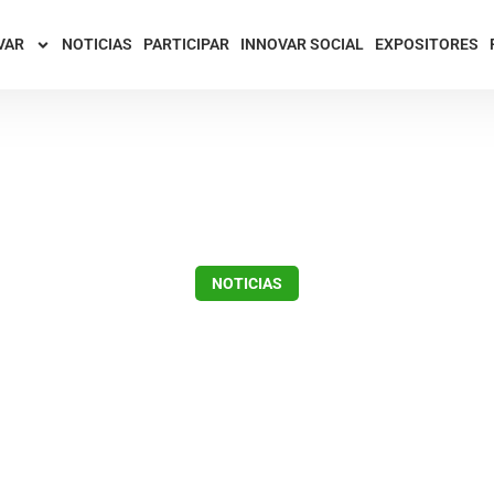
VAR
NOTICIAS
PARTICIPAR
INNOVAR SOCIAL
EXPOSITORES
NOTICIAS
mostración y pruebas 
INNOVAR 2020
enero 16, 2020