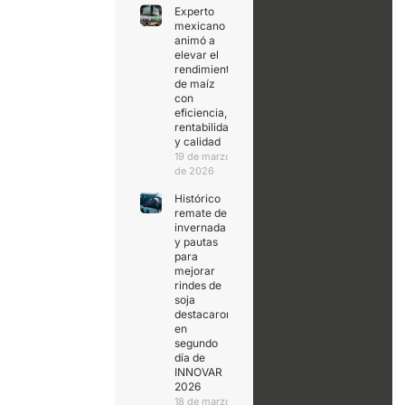
Experto
mexicano
animó a
elevar el
rendimiento
de maíz
con
eficiencia,
rentabilidad
y calidad
19 de marzo
de 2026
Histórico
remate de
invernada
y pautas
para
mejorar
rindes de
soja
destacaron
en
segundo
día de
INNOVAR
2026
18 de marzo