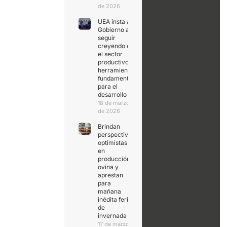
de 2026
UEA insta al
Gobierno a
seguir
creyendo en
el sector
productivo,
herramienta
fundamental
para el
desarrollo
18 de marzo
de 2026
Brindan
perspectivas
optimistas
en
producción
ovina y
aprestan
para
mañana
inédita feria
de
invernada
17 de marzo