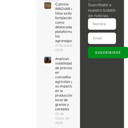
Culmina
Suscríbete a
INNOVAR con
nuestro boletín
hitos exitosos,
de noticias.
fortaleciéndose
como
destacada
plataforma de
los
agronegocios
21 de marzo de
2026
SUSCRIBIRSE
Analizan
volatilidad
de precios
en
comoditis
agrícolas y
su impacto
en la
producción
local de
granos y
cereales
20 de
marzo de
2026