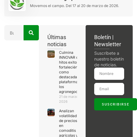
Movemos el campo. Del 17 al 20 de marzo de 2026.
Últimas
Boletín |
noticias
Newsletter
Culmina
Suscríbete a
INNOVAR con
nuestro boletín
hitos exitosos,
de noticias.
fortaleciéndose
como
destacada
plataforma de
los
agronegocios
21 de marzo de
2026
SUSCRIBIRSE
Analizan
volatilidad
de precios
en
comoditis
agrícolas y