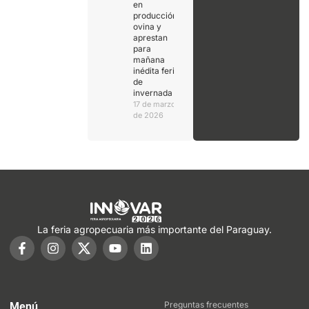
en
producción
ovina y
aprestan
para
mañana
inédita feria
de
invernada
17 de marzo
de 2026
La feria agropecuaria más importante del Paraguay.
Preguntas frecuentes
Menú