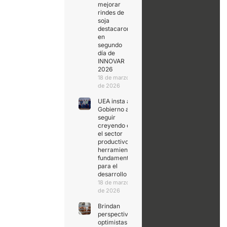
mejorar
rindes de
soja
destacaron
en
segundo
día de
INNOVAR
2026
18 de marzo
de 2026
UEA insta al
Gobierno a
seguir
creyendo en
el sector
productivo,
herramienta
fundamental
para el
desarrollo
18 de marzo
de 2026
Brindan
perspectivas
optimistas