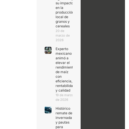
su impacto
en la
producción
local de
granos y
cereales
20 de
marzo de
2026
Experto
mexicano
animó a
elevar el
rendimiento
de maíz
con
eficiencia,
rentabilidad
y calidad
19 de marzo
de 2026
Histórico
remate de
invernada
y pautas
para