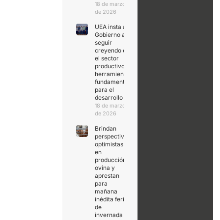
18 de marzo
de 2026
UEA insta al
Gobierno a
seguir
creyendo en
el sector
productivo,
herramienta
fundamental
para el
desarrollo
18 de marzo
de 2026
Brindan
perspectivas
optimistas
en
producción
ovina y
aprestan
para
mañana
inédita feria
de
invernada