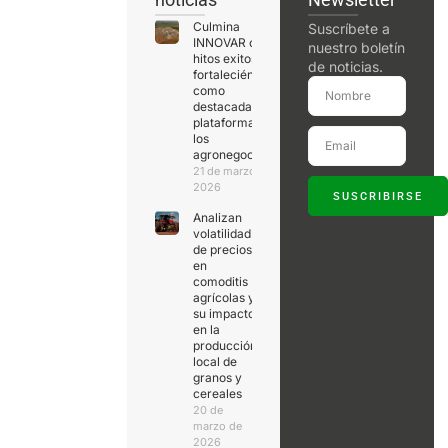
Culmina
Suscríbete a
INNOVAR con
nuestro boletín
hitos exitosos,
de noticias.
fortaleciéndose
como
destacada
plataforma de
los
agronegocios
21 de marzo de
2026
SUSCRIBIRSE
Analizan
volatilidad
de precios
en
comoditis
agrícolas y
su impacto
en la
producción
local de
granos y
cereales
20 de
marzo de
2026