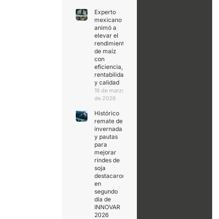
Experto
mexicano
animó a
elevar el
rendimiento
de maíz
con
eficiencia,
rentabilidad
y calidad
19 de marzo
de 2026
Histórico
remate de
invernada
y pautas
para
mejorar
rindes de
soja
destacaron
en
segundo
día de
INNOVAR
2026