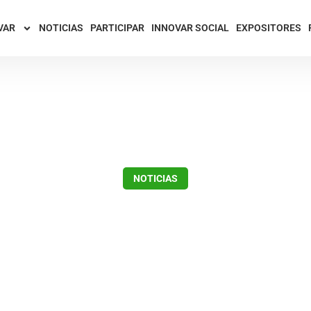
VAR
NOTICIAS
PARTICIPAR
INNOVAR SOCIAL
EXPOSITORES
NOTICIAS
OVAR y su mirada so
enero 30, 2018