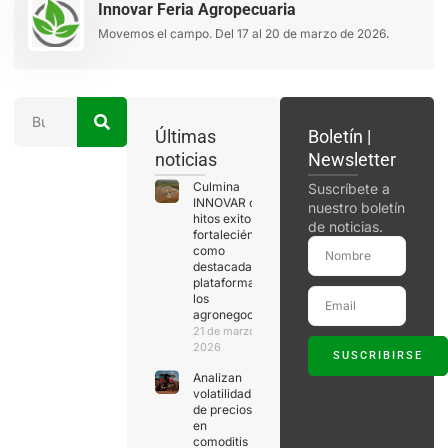
Innovar Feria Agropecuaria
Movemos el campo. Del 17 al 20 de marzo de 2026.
Últimas
Boletín |
noticias
Newsletter
Culmina
Suscríbete a
INNOVAR con
nuestro boletín
hitos exitosos,
de noticias.
fortaleciéndose
como
destacada
plataforma de
los
agronegocios
21 de marzo de
2026
SUSCRIBIRSE
Analizan
volatilidad
de precios
en
comoditis