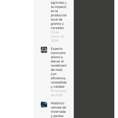
agrícolas y
su impacto
en la
producción
local de
granos y
cereales
20 de
marzo de
2026
Experto
mexicano
animó a
elevar el
rendimiento
de maíz
con
eficiencia,
rentabilidad
y calidad
19 de marzo
de 2026
Histórico
remate de
invernada
y pautas