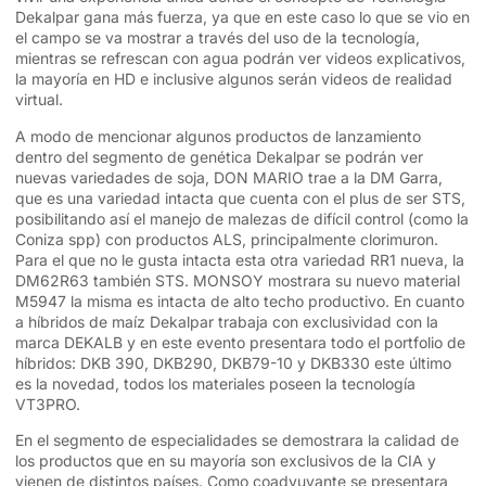
Dekalpar gana más fuerza, ya que en este caso lo que se vio en
el campo se va mostrar a través del uso de la tecnología,
mientras se refrescan con agua podrán ver videos explicativos,
la mayoría en HD e inclusive algunos serán videos de realidad
virtual.
A modo de mencionar algunos productos de lanzamiento
dentro del segmento de genética Dekalpar se podrán ver
nuevas variedades de soja, DON MARIO trae a la DM Garra,
que es una variedad intacta que cuenta con el plus de ser STS,
posibilitando así el manejo de malezas de difícil control (como la
Coniza spp) con productos ALS, principalmente clorimuron.
Para el que no le gusta intacta esta otra variedad RR1 nueva, la
DM62R63 también STS. MONSOY mostrara su nuevo material
M5947 la misma es intacta de alto techo productivo. En cuanto
a híbridos de maíz Dekalpar trabaja con exclusividad con la
marca DEKALB y en este evento presentara todo el portfolio de
híbridos: DKB 390, DKB290, DKB79-10 y DKB330 este último
es la novedad, todos los materiales poseen la tecnología
VT3PRO.
En el segmento de especialidades se demostrara la calidad de
los productos que en su mayoría son exclusivos de la CIA y
vienen de distintos países. Como coadyuvante se presentara