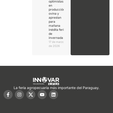
optimistas
en
producción
ovina y
aprestan
para
mañana
inédita feria
de
invernada
17 de marzo
de 2026
La feria agropecuaria más importante del Paraguay.