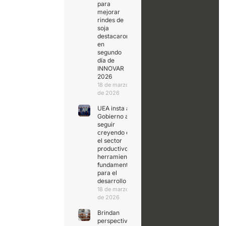
para
mejorar
rindes de
soja
destacaron
en
segundo
día de
INNOVAR
2026
18 de marzo
de 2026
UEA insta al
Gobierno a
seguir
creyendo en
el sector
productivo,
herramienta
fundamental
para el
desarrollo
18 de marzo
de 2026
Brindan
perspectivas