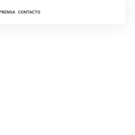
PRENSA
CONTACTO
 tercera empresa
os en volumen de