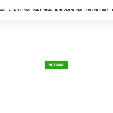
VAR
NOTICIAS
PARTICIPAR
INNOVAR SOCIAL
EXPOSITORES
NOTICIAS
 ya se apresta para
enero 3, 2018