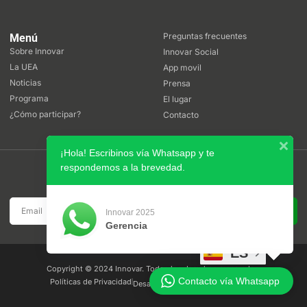
Preguntas frecuentes
Menú
Sobre Innovar
Innovar Social
La UEA
App movil
Noticias
Prensa
Programa
El lugar
¿Cómo participar?
Contacto
¡Hola! Escribinos vía Whatsapp y te
respondemos a la brevedad.
Boletín
Suscribite a nuestro boletín de noticias
SUSCRIBIRSE
Innovar 2025
Gerencia
ES
Copyright © 2024 Innovar. Todos los derechos reservados.
Contacto vía Whatsapp
Políticas de Privacidad
Desarrollado por
canosys.com