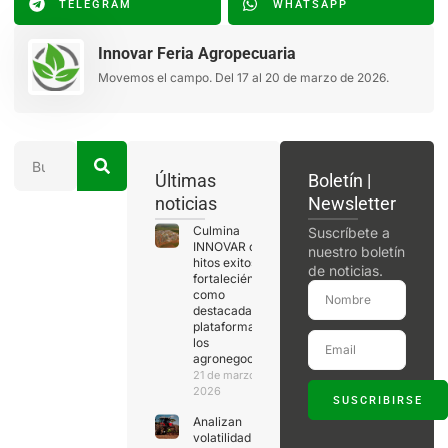
TELEGRAM
WHATSAPP
Innovar Feria Agropecuaria
Movemos el campo. Del 17 al 20 de marzo de 2026.
Últimas
Boletín |
noticias
Newsletter
Culmina
Suscríbete a
INNOVAR con
nuestro boletín
hitos exitosos,
de noticias.
fortaleciéndose
como
destacada
plataforma de
los
agronegocios
21 de marzo de
2026
SUSCRIBIRSE
Analizan
volatilidad