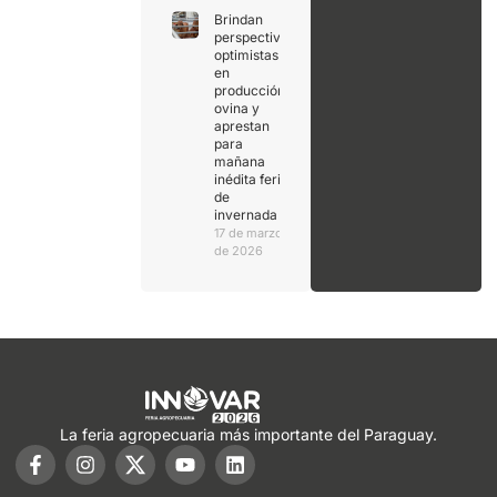
Brindan
perspectivas
optimistas
en
producción
ovina y
aprestan
para
mañana
inédita feria
de
invernada
17 de marzo
de 2026
La feria agropecuaria más importante del Paraguay.