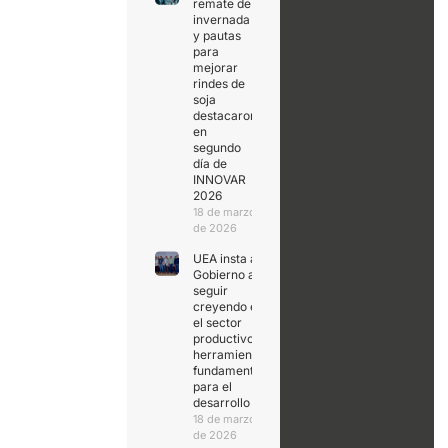
remate de
invernada
y pautas
para
mejorar
rindes de
soja
destacaron
en
segundo
día de
INNOVAR
2026
18 de marzo
de 2026
UEA insta al
Gobierno a
seguir
creyendo en
el sector
productivo,
herramienta
fundamental
para el
desarrollo
18 de marzo
de 2026