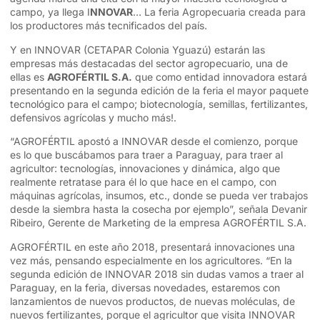
campo, ya llega I
NNOVAR
… La feria Agropecuaria creada para
los productores más tecnificados del país.
Y en INNOVAR (CETAPAR Colonia Yguazú) estarán las
empresas más destacadas del sector agropecuario, una de
ellas es
AGROFÉRTIL S.A.
que como entidad innovadora estará
presentando en la segunda edición de la feria el mayor paquete
tecnológico para el campo; biotecnología, semillas, fertilizantes,
defensivos agrícolas y mucho más!.
“AGROFÉRTIL apostó a INNOVAR desde el comienzo, porque
es lo que buscábamos para traer a Paraguay, para traer al
agricultor: tecnologías, innovaciones y dinámica, algo que
realmente retratase para él lo que hace en el campo, con
máquinas agrícolas, insumos, etc., donde se pueda ver trabajos
desde la siembra hasta la cosecha por ejemplo”, señala Devanir
Ribeiro, Gerente de Marketing de la empresa AGROFÉRTIL S.A.
AGROFÉRTIL en este año 2018, presentará innovaciones una
vez más, pensando especialmente en los agricultores. “En la
segunda edición de INNOVAR 2018 sin dudas vamos a traer al
Paraguay, en la feria, diversas novedades, estaremos con
lanzamientos de nuevos productos, de nuevas moléculas, de
nuevos fertilizantes, porque el agricultor que visita INNOVAR