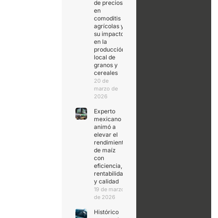
de precios
en
comoditis
agrícolas y
su impacto
en la
producción
local de
granos y
cereales
20 de
marzo de
2026
Experto
mexicano
animó a
elevar el
rendimiento
de maíz
con
eficiencia,
rentabilidad
y calidad
19 de marzo
de 2026
Histórico