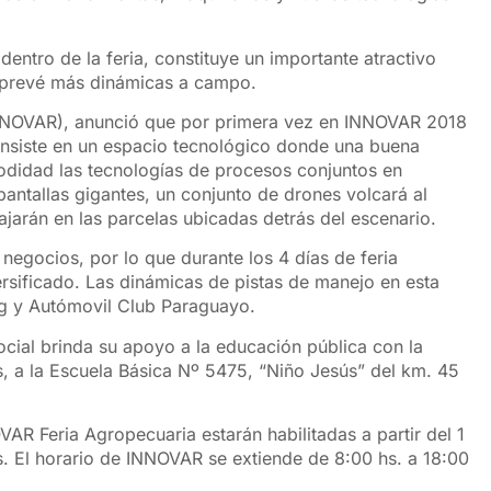
entro de la feria, constituye un importante atractivo
se prevé más dinámicas a campo.
INNOVAR), anunció que por primera vez en INNOVAR 2018
nsiste en un espacio tecnológico donde una buena
didad las tecnologías de procesos conjuntos en
antallas gigantes, un conjunto de drones volcará al
arán en las parcelas ubicadas detrás del escenario.
egocios, por lo que durante los 4 días de feria
ersificado. Las dinámicas de pistas de manejo en esta
ng y Autómovil Club Paraguayo.
ial brinda su apoyo a la educación pública con la
, a la Escuela Básica Nº 5475, “Niño Jesús” del km. 45
VAR Feria Agropecuaria estarán habilitadas a partir del 1
s. El horario de INNOVAR se extiende de 8:00 hs. a 18:00