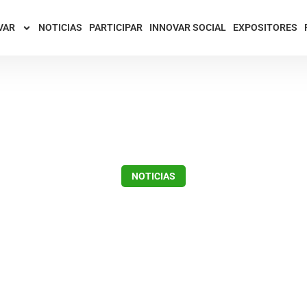
VAR
NOTICIAS
PARTICIPAR
INNOVAR SOCIAL
EXPOSITORES
NOTICIAS
AR afronta nuevos de
noviembre 10, 2017