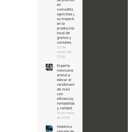
en
comoditis
agrícolas y
su impacto
en la
producción
local de
granos y
cereales
20 de
marzo de
2026
Experto
mexicano
animó a
elevar el
rendimiento
de maíz
con
eficiencia,
rentabilidad
y calidad
19 de marzo
de 2026
Histórico
remate de