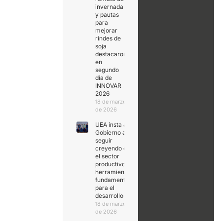
invernada
y pautas
para
mejorar
rindes de
soja
destacaron
en
segundo
día de
INNOVAR
2026
18 de marzo
de 2026
UEA insta al
Gobierno a
seguir
creyendo en
el sector
productivo,
herramienta
fundamental
para el
desarrollo
18 de marzo
de 2026