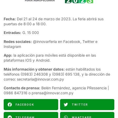
Fecha:
Del 21 al 24 de marzo de 2023. La feria abrirá sus
puertas de 8:00 a 18:00.
Entradas:
G. 15 000
Redes sociales:
@innovarferia en
Facebook
, Twitter e
Instagram
App:
la aplicación para móviles está disponible en las
plataformas IOS y Android.
Más información y obtener datos:
están habilitados los
teléfonos (0983) 246308 y (0983) 695 138, y la dirección de
correo:
secretaria@innovar.com.py
Contacto de prensa:
Belén Fernández, agencia PRessencia |
0986 847316 o
prensa@innovar.com.py
FACEBOOK
TWITTER
TELEGRAM
WHATSAPP