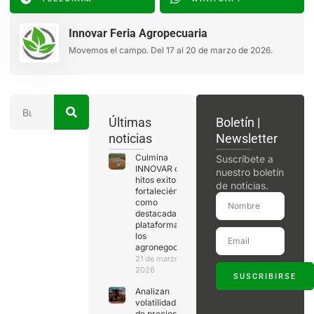
Innovar Feria Agropecuaria
Movemos el campo. Del 17 al 20 de marzo de 2026.
Últimas
Boletín |
noticias
Newsletter
Culmina
Suscríbete a
INNOVAR con
nuestro boletín
hitos exitosos,
de noticias.
fortaleciéndose
como
destacada
plataforma de
los
agronegocios
21 de marzo de
2026
SUSCRIBIRSE
Analizan
volatilidad
de precios