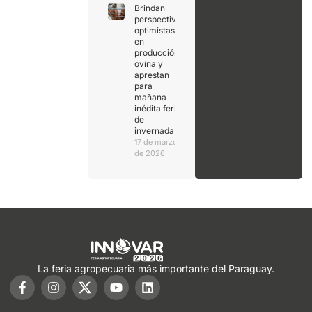
Brindan
perspectivas
optimistas
en
producción
ovina y
aprestan
para
mañana
inédita feria
de
invernada
17 de marzo
de 2026
La feria agropecuaria más importante del Paraguay.