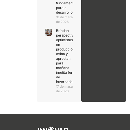
fundamental
para el
desarrollo
18 de marzo
de 2026
Brindan
perspectivas
optimistas
en
producción
ovina y
aprestan
para
mañana
inédita feria
de
invernada
17 de marzo
de 2026