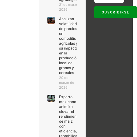
21 de marzo de
2026
SUSCRIBIRSE
Analizan
volatilidad
de precios
en
comoditis
agrícolas y
su impacto
en la
producción
local de
granos y
cereales
20 de
marzo de
2026
Experto
mexicano
animó a
elevar el
rendimiento
de maíz
con
eficiencia,
rentabilidad