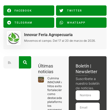
FACEBOOK
TWITTER
TELEGRAM
WHATSAPP
Innovar Feria Agropecuaria
Movemos el campo. Del 17 al 20 de marzo de 2026.
Últimas
Boletín |
noticias
Newsletter
Culmina
Suscríbete a
INNOVAR con
nuestro boletín
hitos exitosos,
de noticias.
fortaleciéndose
como
destacada
plataforma de
los
agronegocios