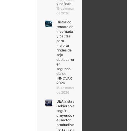
y calidad
19 de marzo
de 2026
Histórico
remate de
invernada
y pautas
para
mejorar
rindes de
soja
destacaron
en
segundo
día de
INNOVAR
2026
18 de marzo
de 2026
UEA insta al
Gobierno a
seguir
creyendo en
el sector
productivo,
herramienta